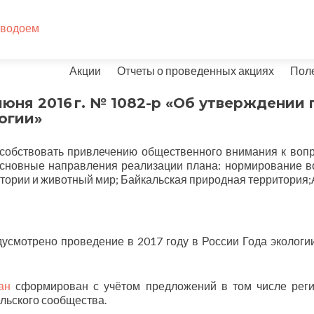
Перейти
Акции
Отчеты о проведенных акциях
Пол
к
содержимому
юня 2016 г. № 1082-р «Об утверждении
огии»
особствовать привлечению общественного внимания к вопр
 Основные направления реализации плана: нормирование 
тории и животный мир; Байкальская природная территория;
усмотрено проведение в 2017 году в России Года экологии
ан
сформирован с учётом предложений в том числе реги
льского сообщества.