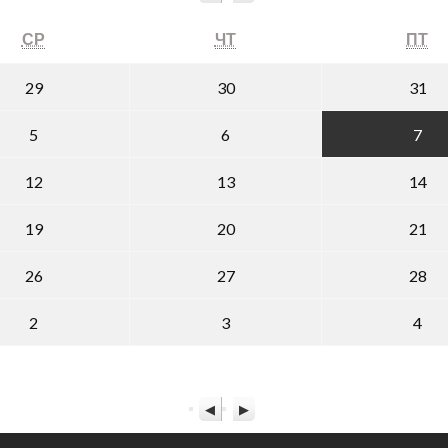
СРЕДА
ЧЕТВЕРГ
П
СР
ЧТ
ПТ
29.07.2026
30.07.2026
31
29
30
31
05.08.2026
06.08.2026
07.
5
6
7
12.08.2026
13.08.2026
14
12
13
14
19.08.2026
20.08.2026
21
19
20
21
26.08.2026
27.08.2026
28
26
27
28
02.09.2026
03.09.2026
04.
2
3
4
Назад
Вперед