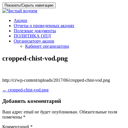
Показать/Скрыть навигацию
Перейти
Акции
к
Отчеты о проведенных акциях
содержимому
Полезные документы
ПОЛИТИКА ОПД
Организатору акции
Кабинет организатора
cropped-chist-vod.png
http://ci/wp-content/uploads/2017/06/cropped-chist-vod.png
Навигация
←
cropped-chist-vod.png
по
Добавить комментарий
записям
Ваш адрес email не будет опубликован.
Обязательные поля
помечены
*
Комментарий
*